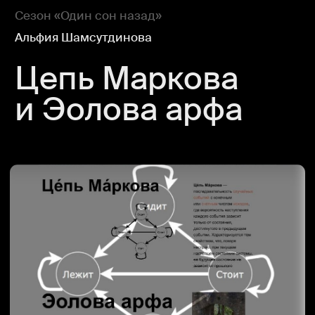
Инструмент Альфии Шамсутдиновой
В здании моего архива
путешествия моего детства стали
реальностью. Я захожу в одну
комнату, встречаю одних людей-