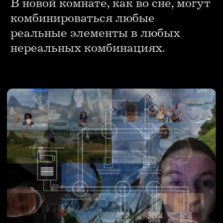
Альфия Шамсутдинова
Художник перформанса, психолог-танцетерапевт.
Художественная и танцетерапевтическая
практики Альфии Шамсутдиновой сплетены
и питают одна другую. Базовые принципы этих
сфер — работа с вниманием, «я — глагол», «мало —
это много» и «всего уже достаточно» — художница
переносит и в свою преподавательскую
деятельность.
Альфия Шамсутдинова ведет авторский курс
«Воплощенная история перформанса» в МШСИ.
Художница представляет свои работы
на групповых и персональных выставках,
фестивалях и конференциях в России
и за рубежом, активно участвует в резиденциях
и одинаково вовлечена как в институциональные
проекты, так и в горизонтальные инициативы.
Участница самоорганизаций «Эффект Наруто»,
«Сообщество 22», МРХ (Молодые Российские
Художники) / YRA (Young Russian Artists),
ЕБ+АШ (Елена Буянова + Альфия
Шамсутдинова).